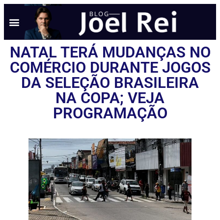
NOTÍCIAS EM TEMPO REAL
ANÚNCIO AQUI
POLÍTICA DE PRIVACIDADE
NATAL TERÁ MUDANÇAS NO
COMÉRCIO DURANTE JOGOS
DA SELEÇÃO BRASILEIRA
NA COPA; VEJA
PROGRAMAÇÃO