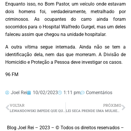
Enquanto isso, no Bom Pastor, um veículo onde estavam
dois homens foi, verdadeiramente, metralhado por
criminosos. As ocupantes do carro ainda foram
socorridos para o Hospital Walfredo Gurgel, mas um deles
faleceu assim que chegou na unidade hospitalar.
A outra vítima segue internada. Ainda não se tem a
identificação dela, nem das que morreram. A Divisão de
Homicídio e Proteção a Pessoa deve investigar os casos.
96 FM
Joel Rei
10/02/2023
1:11 pm
Comentários
VOLTAR
PRÓXIMO
LEWANDOWSKI IMPEDE QUE QUE MUNICÍPIOS QUE TIVERAM AUMENTO DE POPULAÇÃO RECEBAM ACRÉSCIMO DO FPM; NO RN SÃO 6
LEI SECA PRENDE UMA MULHER E AUTUA 21 MOTORISTAS POR EMBRIAGUEZ AO VOLANTE EM NATAL
Blog Joel Rei – 2023 – © Todos os direitos reservados –