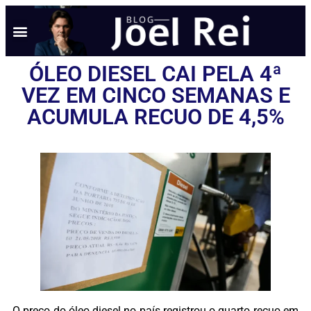
NOTÍCIAS EM TEMPO REAL
ANÚNCIO AQUI
POLÍTICA DE PRIVACIDADE
ÓLEO DIESEL CAI PELA 4ª
VEZ EM CINCO SEMANAS E
ACUMULA RECUO DE 4,5%
O preço do óleo diesel no país registrou o quarto recuo em