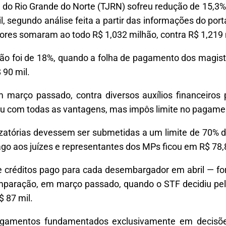
 do Rio Grande do Norte (TJRN) sofreu redução de 15,3%
, segundo análise feita a partir das informações do port
ores somaram ao todo R$ 1,032 milhão, contra R$ 1,219
ção foi de 18%, quando a folha de pagamento dos magis
90 mil.
em março passado, contra diversos auxílios financeiro
bou com todas as vantagens, mas impôs limite no pagame
atórias devessem ser submetidas a um limite de 70% do
 pago aos juízes e representantes dos MPs ficou em R$ 78,
 de créditos pago para cada desembargador em abril —
comparação, em março passado, quando o STF decidiu pel
$ 87 mil.
agamentos fundamentados exclusivamente em decisões