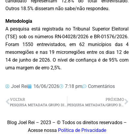
candidato representam 12.8% do total entrevistado.
Outros 18.5% disseram não sabe/não respondeu.
Metodologia
A pesquisa está registrada no Tribunal Superior Eleitoral
(TSE) sob os números RN-04028/2026 e BR-01576/2026.
Foram 1550 entrevistados, em 62 municípios das 4
mesorregiões e nas 19 microrregiões entre os dias 12 de
14 de junho de 2026. O nível de confiança é de 95% com
uma margem de erro 2,5%.
Joel Rei
16/06/2026
7:18 pm
Comentários
VOLTAR
PRÓXIMO
PESQUISA METADATA GRUPO DIAL: LULA TEM 47,4% E FLÁVIO 23,9% DAS INTENÇÕES DE VOTOS NA ESTIMUADA
PESQUISA METADATA/GRUPO DIAL: NA ESPONTÂNEA, ALLYSON LIDERA COM 17,5%, ÁLVARO TEM 9,3% E CADU 5,5%
Blog Joel Rei – 2023 – © Todos os direitos reservados –
Acesse nossa
Política de Privacidade