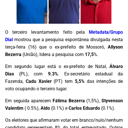
O terceiro levantamento feito pela
Metadata/Grupo
Dial
mostrou que a pesquisa espontânea divulgada nesta
terça-feira (16) que o ex-prefeito de Mossoró,
Allyson
Bezerra
(União), lidera a pesquisa com
17,5
%.
Em segundo lugar está o ex-prefeito de Natal,
Álvaro
Dias
(PL), com
9.3%
. Ex-secretário estadual da
Fazenda,
Cadu Xavier
(PT) tem
5,5%
das intenções de
voto ocupando o terceiro lugar.
Em seguida aparecem
Fátima Bezerra
(1,5%),
Styvenson
Valentim
( 0.5%),
Aldo
(0.1%) e
Carlos Eduardo
(0.1%).
Os eleitores que afirmaram votar em branco/nulo/nenhum
candidato representam 8% do total entrevistado. Outros