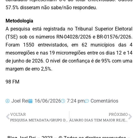
57.5% disseram não sabe/não respondeu.
Metodologia
A pesquisa está registrada no Tribunal Superior Eleitoral
(TSE) sob os números RN-04028/2026 e BR-01576/2026.
Foram 1550 entrevistados, em 62 municípios das 4
mesorregiões e nas 19 microrregiões entre os dias 12 e 14
de junho de 2026. O nível de confiança é de 95% com uma
margem de erro 2,5%.
98 FM
Joel Rei
16/06/2026
7:24 pm
Comentários
VOLTAR
PRÓXIMO
PESQUISA METADATA/GRUPO DIAL: ALLYSON TEM 34,8%, ÁLVARO TEM 22,8% E CADU XAVIER 8,7% NA ESTIMULADA
ÁLVARO DIAS TEM MAIOR REJEIÇÃO ENTRE PRÉ-CANDIDATOS AO GOVERNO DO RN COM 18,1%, APONTA METADATA/GRUPO DIAL