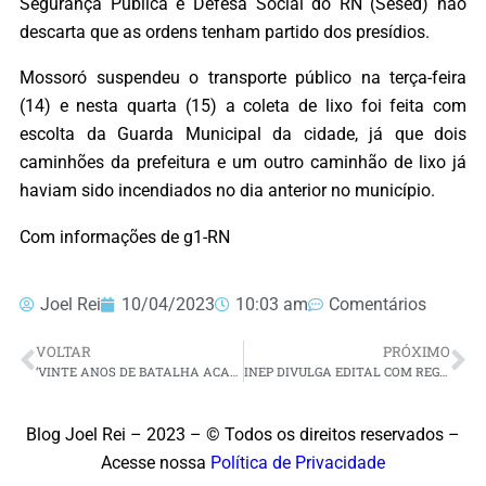
Segurança Pública e Defesa Social do RN (Sesed) não
descarta que as ordens tenham partido dos presídios.
Mossoró suspendeu o transporte público na terça-feira
(14) e nesta quarta (15) a coleta de lixo foi feita com
escolta da Guarda Municipal da cidade, já que dois
caminhões da prefeitura e um outro caminhão de lixo já
haviam sido incendiados no dia anterior no município.
Com informações de g1-RN
Joel Rei
10/04/2023
10:03 am
Comentários
VOLTAR
PRÓXIMO
‘VINTE ANOS DE BATALHA ACABARAM AGORA’: ATAQUES CRIMINOSOS NO RN DESTROEM NEGÓCIOS E PREJUDICAM TRABALHADORES
INEP DIVULGA EDITAL COM REGRAS DO ENCCEJA 2023
Blog Joel Rei – 2023 – © Todos os direitos reservados –
Acesse nossa
Política de Privacidade