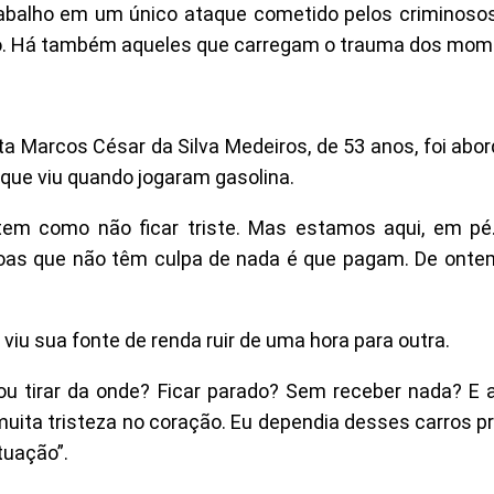
rabalho em um único ataque cometido pelos criminosos
go. Há também aqueles que carregam o trauma dos mome
a Marcos César da Silva Medeiros, de 53 anos, foi abo
que viu quando jogaram gasolina.
tem como não ficar triste. Mas estamos aqui, em pé
pessoas que não têm culpa de nada é que pagam. De onte
iu sua fonte de renda ruir de uma hora para outra.
, vou tirar da onde? Ficar parado? Sem receber nada? E
muita tristeza no coração. Eu dependia desses carros pr
tuação”.