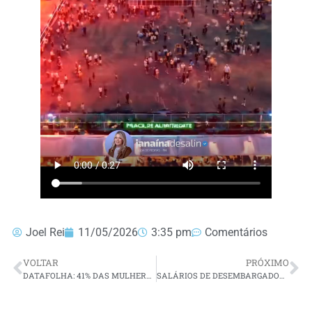
Joel Rei
11/05/2026
3:35 pm
Comentários
VOLTAR
PRÓXIMO
DATAFOLHA: 41% DAS MULHERES DEIXARAM DE SAIR À NOITE POR MEDO DA VIOLÊNCIA
SALÁRIOS DE DESEMBARGADORES DO TJRN CAEM 15,3% APÓS CORTE DE “PENDURICALHOS”