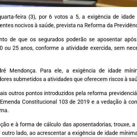
uarta-feira (3), por 6 votos a 5, a exigência de ida
entes nocivos à saúde, prevista na Reforma da Previdên
nto de que os segurados poderão se aposentar apó
20 ou 25 anos, conforme a atividade exercida, sem nec
ndré Mendonça. Para ele, a exigência de idade míni
dores submetidos a atividades que oferecem riscos à saúd
is outros pontos introduzidos pela reforma previdenciá
la Emenda Constitucional 103 de 2019 e a vedação à c
rma.
ção e à forma de cálculo das aposentadorias, trouxe, a 
 outro lado, ao acrescentar a exigência de idade mínim