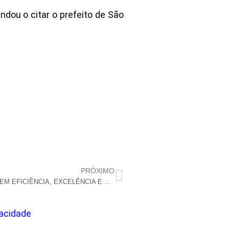
ndou o citar o prefeito de São
PRÓXIMO
LAGOA DE PEDRAS CONQUISTA SELO NACIONAL EM EFICIÊNCIA, EXCELÊNCIA E TRANSPARÊNCIA DE RECURSOS NA ASSISTÊNCIA SOCIAL
vacidade