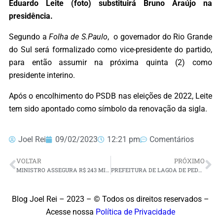
Eduardo Leite (foto) substituirá Bruno Araújo na
presidência.
Segundo a
Folha de S.Paulo
, o governador do Rio Grande
do Sul será formalizado como vice-presidente do partido,
para então assumir na próxima quinta (2) como
presidente interino.
Após o encolhimento do PSDB nas eleições de 2022, Leite
tem sido apontado como símbolo da renovação da sigla.
Joel Rei
09/02/2023
12:21 pm
Comentários
VOLTAR
PRÓXIMO
MINISTRO ASSEGURA R$ 243 MILHÕES PARA RECUPERAÇÃO DE RODOVIAS NO RN
PREFEITURA DE LAGOA DE PEDRAS/RN INICIA CORTE DE TERRA PARA AGRICULTORES
Blog Joel Rei – 2023 – © Todos os direitos reservados –
Acesse nossa
Política de Privacidade