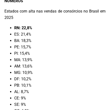
NÚMEROS
Estados com alta nas vendas de consórcios no Brasil em
2025
RN: 22,8%
ES: 21,4%
BA: 18,3%
PE: 15,7%
PI: 15,4%
MA: 13,9%
AM: 13,6%
MG: 10,9%
DF: 10,2%
PB: 10,1%
AL: 8,7%
CE: 9%
SE: 9%