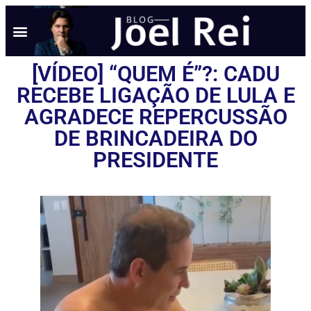
NOTÍCIAS EM TEMPO REAL
ANÚNCIO AQUI
POLÍTICA DE PRIVACIDADE
[VÍDEO] “QUEM É”?: CADU
RECEBE LIGAÇÃO DE LULA E
AGRADECE REPERCUSSÃO
DE BRINCADEIRA DO
PRESIDENTE