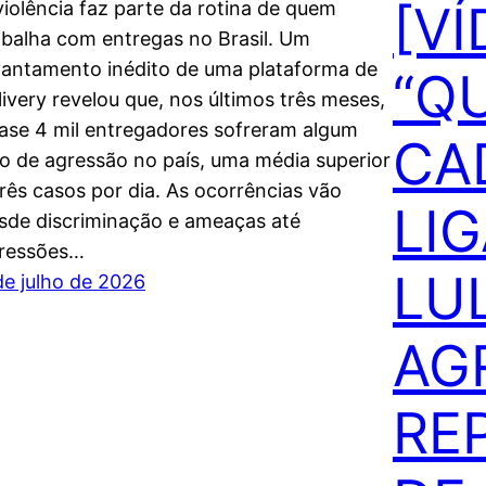
[VÍ
violência faz parte da rotina de quem
abalha com entregas no Brasil. Um
vantamento inédito de uma plataforma de
“QU
livery revelou que, nos últimos três meses,
ase 4 mil entregadores sofreram algum
CA
po de agressão no país, uma média superior
três casos por dia. As ocorrências vão
LI
sde discriminação e ameaças até
ressões…
LU
de julho de 2026
AG
RE