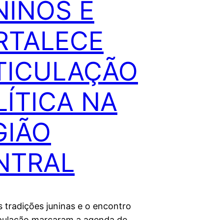
NINOS E
RTALECE
TICULAÇÃO
LÍTICA NA
GIÃO
NTRAL
s tradições juninas e o encontro
pulação marcaram a agenda de