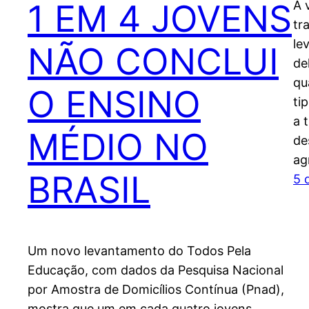
1 EM 4 JOVENS
A 
tr
le
NÃO CONCLUI
de
qu
O ENSINO
ti
a 
MÉDIO NO
de
ag
BRASIL
5 
Um novo levantamento do Todos Pela
Educação, com dados da Pesquisa Nacional
por Amostra de Domicílios Contínua (Pnad),
mostra que um em cada quatro jovens