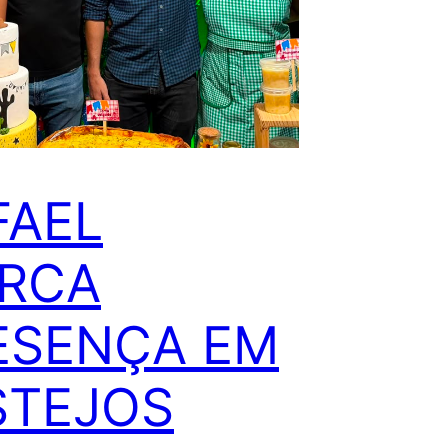
FAEL
RCA
ESENÇA EM
STEJOS