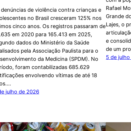
Rafael Mo
 denúncias de violência contra crianças e
Grande do
olescentes no Brasil cresceram 125% nos
Lajes, o 
timos cinco anos. Os registros passaram de
articulaçã
.635 em 2020 para 165.413 em 2025,
e consoli
gundo dados do Ministério da Saúde
de um pro
alisados pela Associação Paulista para o
5 de julh
senvolvimento da Medicina (SPDM). No
ríodo, foram contabilizadas 685.629
tificações envolvendo vítimas de até 18
os.…
de julho de 2026