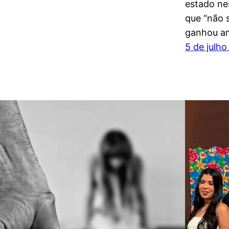
estado ne
que “não 
ganhou a
5 de julh