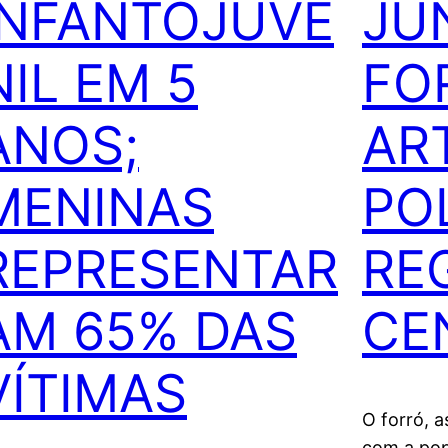
INFANTOJUVE
JU
NIL EM 5
FO
ANOS;
AR
MENINAS
PO
REPRESENTAR
RE
AM 65% DAS
CE
VÍTIMAS
O forró, a
com a po