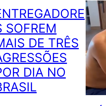
ENTREGADORE
S SOFREM
MAIS DE TRÊS
AGRESSÕES
POR DIA NO
BRASIL