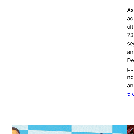
As
ad
úl
73
se
an
De
pe
no
an
5 