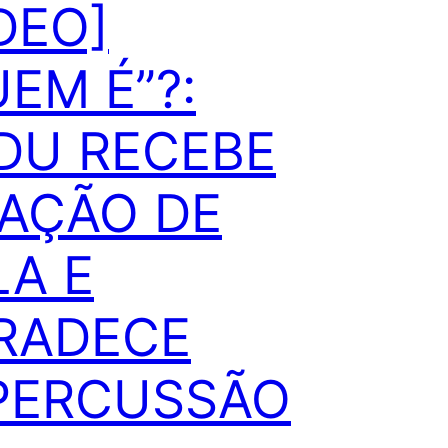
DEO]
EM É”?:
DU RECEBE
GAÇÃO DE
LA E
RADECE
PERCUSSÃO