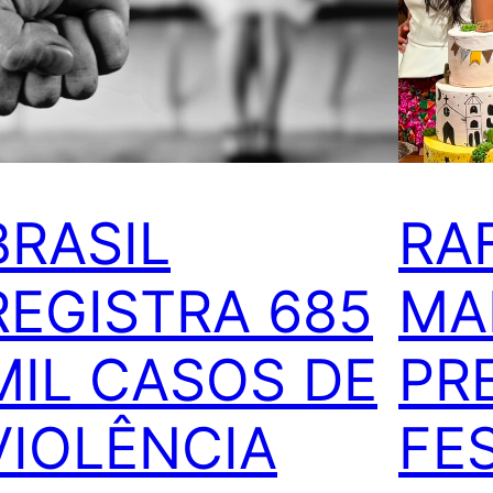
BRASIL
RA
REGISTRA 685
MA
MIL CASOS DE
PR
VIOLÊNCIA
FE