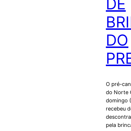
DE
BR
DO
PR
O pré-can
do Norte 
domingo (
recebeu d
descontra
pela brinc