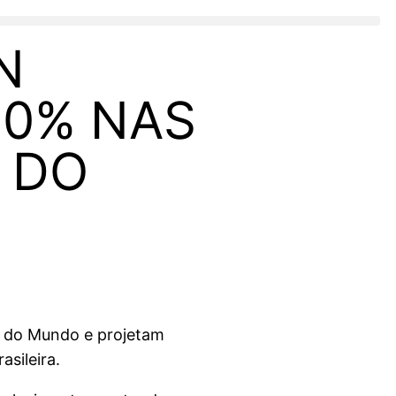
N
20% NAS
 DO
a do Mundo e projetam
sileira.