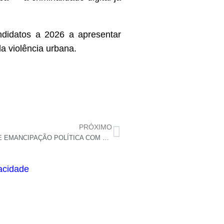
didatos a 2026 a apresentar
a violência urbana.
PRÓXIMO
[VÍDEO] LAGOA DE PEDRAS CELEBRA 64 ANOS DE EMANCIPAÇÃO POLÍTICA COM GRANDE FESTA E ATRAÇÕES NACIONAIS NO DIA 16 DE MAIO
vacidade