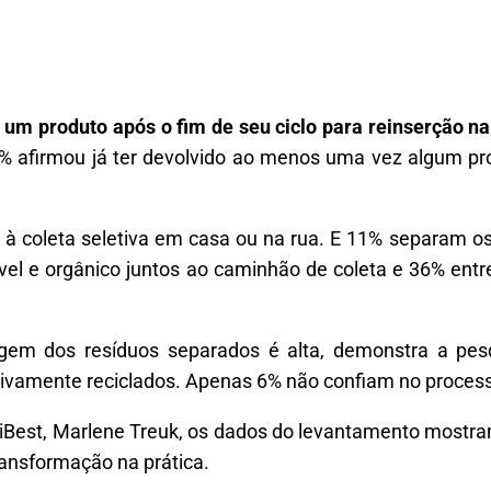
te um produto após o fim de seu ciclo para reinserção n
2% afirmou já ter devolvido ao menos uma vez algum p
à coleta seletiva em casa ou na rua. E 11% separam o
vel e orgânico juntos ao caminhão de coleta e 36% ent
lagem dos resíduos separados é alta, demonstra a pe
etivamente reciclados. Apenas 6% não confiam no proces
aliBest, Marlene Treuk, os dados do levantamento mostr
ransformação na prática.